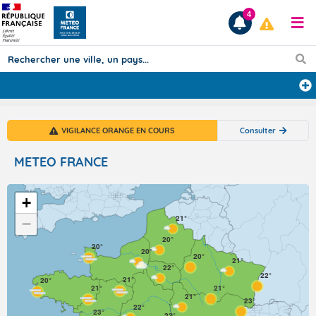
4
Prévisions
VIGILANCE ORANGE EN COURS
Consulter
TOUS LES RÉSULTATS
METEO FRANCE
Articles
+
21°
−
20°
20°
20°
20°
21°
22°
22°
21°
20°
21°
21°
21°
23°
22°
23°
23°