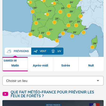
24°
24°
22°
24°
25°
23°
25°
27°
27°
25°
29°
27°
30°
24°
28°
25°
30°
29°
PRÉVISIONS
VENT
UV
SAMEDI 08
Matin
Après-midi
Soirée
Nuit
QUE FAIT MÉTÉO-FRANCE POUR PRÉVENIR LES
FEUX DE FORÊTS ?