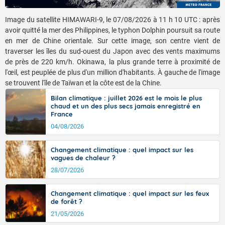
Image du satellite HIMAWARI-9, le 07/08/2026 à 11 h 10 UTC : après
avoir quitté la mer des Philippines, le typhon Dolphin poursuit sa route
en mer de Chine orientale. Sur cette image, son centre vient de
traverser les îles du sud-ouest du Japon avec des vents maximums
de près de 220 km/h. Okinawa, la plus grande terre à proximité de
l'œil, est peuplée de plus d'un million d'habitants. À gauche de l'image
se trouvent l'île de Taïwan et la côte est de la Chine.
Bilan climatique : juillet 2026 est le mois le plus
chaud et un des plus secs jamais enregistré en
France
04/08/2026
Changement climatique : quel impact sur les
vagues de chaleur ?
28/07/2026
Voici les températures maximales prévues pour le
samedi 08 août 2026 : Brest : 30 Paris : 31 Lyon : 35
Changement climatique : quel impact sur les feux
Biarritz : 28 Cherbourg : 26 Tours : 32 Clermont-Fd : 34
de forêt ?
Perpignan : 34 Rennes : 32 Nancy : 32 Limoges : 35
21/05/2026
TENDANCE POUR LES JOURS SUIVANTS
Marseille : 36 Nantes : 34 Strasbourg : 34 Bordeaux :