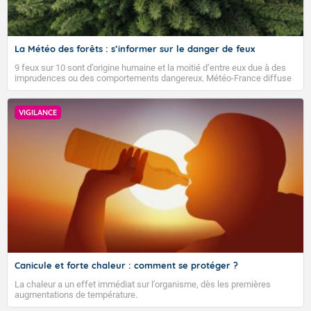
La Météo des forêts : s’informer sur le danger de feux
9 feux sur 10 sont d’origine humaine et la moitié d’entre eux due à des
imprudences ou des comportements dangereux. Météo-France diffuse
depuis 2023 la Météo des forêts afin d’informer quotidiennement le
public sur le niveau de danger de feux de forêts et faire connaître les
bons gestes pour éviter les départs d’incendie.
VIGILANCE
Canicule et forte chaleur : comment se protéger ?
La chaleur a un effet immédiat sur l’organisme, dès les premières
augmentations de température.