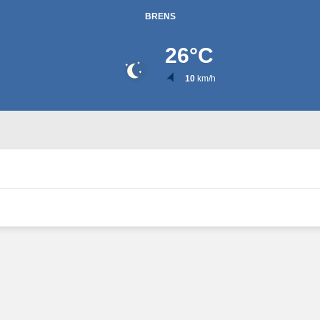
BRENS
26
°C
10
km/h