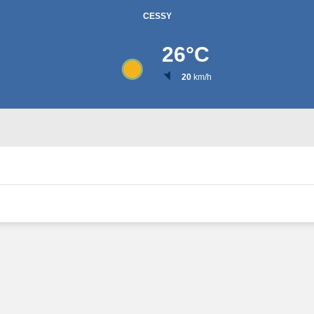
CESSY
26
°C
20
km/h