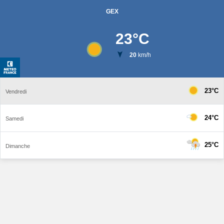
GEX
23
°C
20
km/h
23°C
Vendredi
24°C
Samedi
25°C
Dimanche