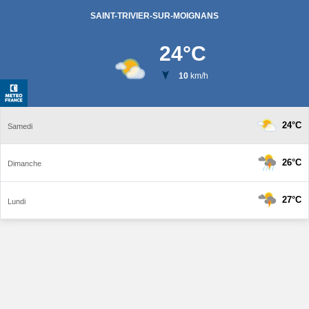
SAINT-TRIVIER-SUR-MOIGNANS
24
°C
10
km/h
24°C
Samedi
26°C
Dimanche
27°C
Lundi