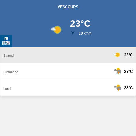
VESCOURS
23
°C
10
km/h
23°C
Samedi
27°C
Dimanche
28°C
Lundi