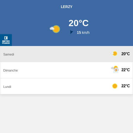
LERZY
20
°C
15
km/h
20°C
Samedi
22°C
Dimanche
22°C
Lundi