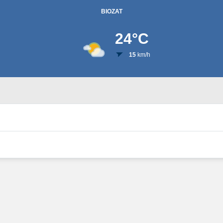
BIOZAT
24
°C
15
km/h