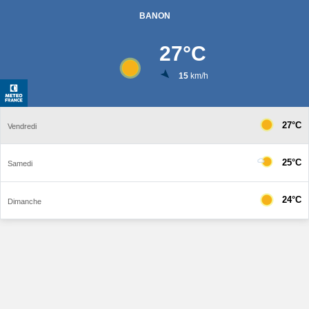
BANON
27
°C
15
km/h
27°C
Vendredi
25°C
Samedi
24°C
Dimanche