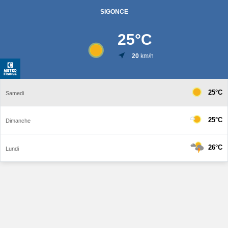
SIGONCE
25
°C
20
km/h
25°C
Samedi
25°C
Dimanche
26°C
Lundi