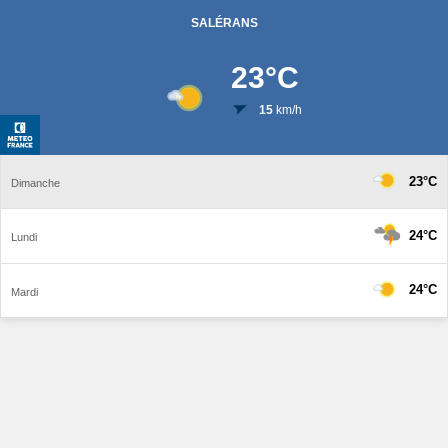
SALÉRANS
23
°C
15
km/h
23°C
Dimanche
24°C
Lundi
24°C
Mardi