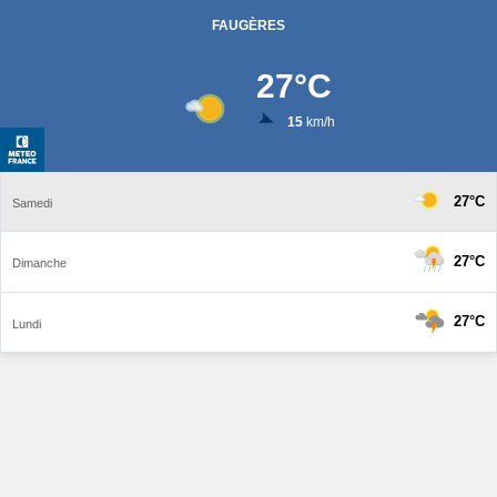
FAUGÈRES
27
°C
15
km/h
27°C
Samedi
27°C
Dimanche
27°C
Lundi