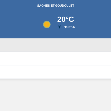
SAGNES-ET-GOUDOULET
20
°C
30
km/h