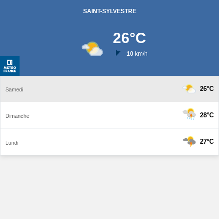
SAINT-SYLVESTRE
26
°C
10
km/h
26°C
Samedi
28°C
Dimanche
27°C
Lundi