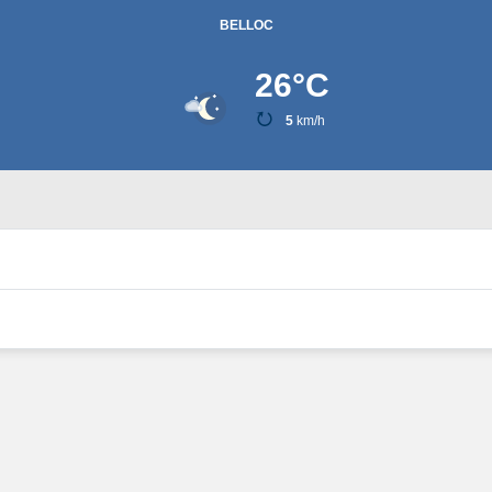
BELLOC
26
°C
5
km/h