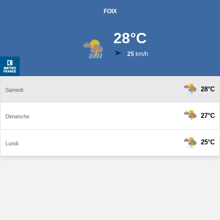
FOIX
28
°C
25
km/h
28°C
Samedi
27°C
Dimanche
25°C
Lundi