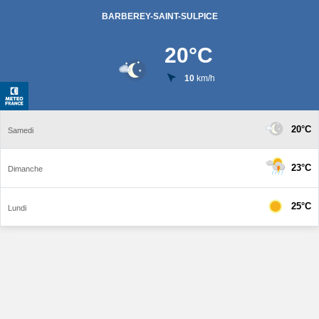
BARBEREY-SAINT-SULPICE
20
°C
10
km/h
20°C
Samedi
23°C
Dimanche
25°C
Lundi