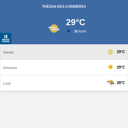
THÉZAN-DES-CORBIÈRES
29
°C
30
km/h
29°C
Samedi
29°C
Dimanche
28°C
Lundi