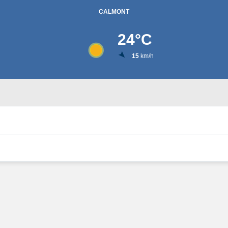
CALMONT
24
°C
15
km/h