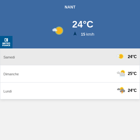
NANT
24
°C
15
km/h
24°C
Samedi
25°C
Dimanche
24°C
Lundi