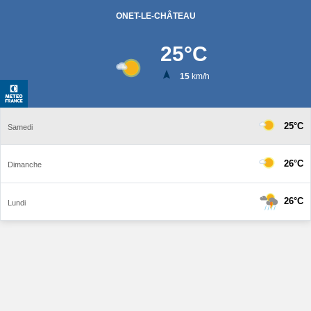
ONET-LE-CHÂTEAU
25
°C
15
km/h
25°C
Samedi
26°C
Dimanche
26°C
Lundi