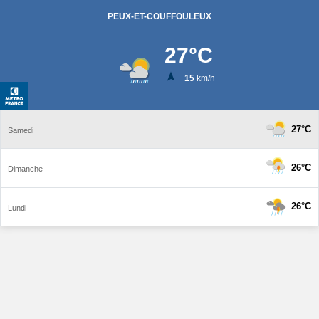
PEUX-ET-COUFFOULEUX
27
°C
15
km/h
27°C
Samedi
26°C
Dimanche
26°C
Lundi