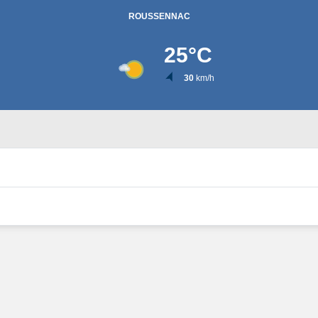
ROUSSENNAC
25
°C
30
km/h