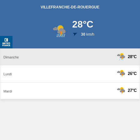
VILLEFRANCHE-DE-ROUERGUE
28
°C
30
km/h
28°C
Dimanche
26°C
Lundi
27°C
Mardi