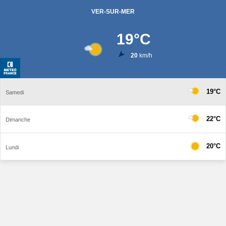
VER-SUR-MER
19
°C
20
km/h
19°C
Samedi
22°C
Dimanche
20°C
Lundi