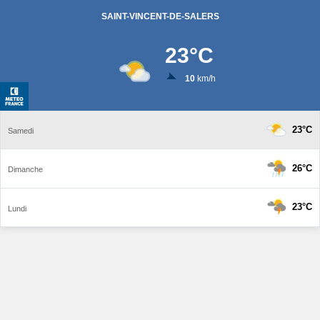
SAINT-VINCENT-DE-SALERS
23
°C
10
km/h
23°C
Samedi
26°C
Dimanche
23°C
Lundi