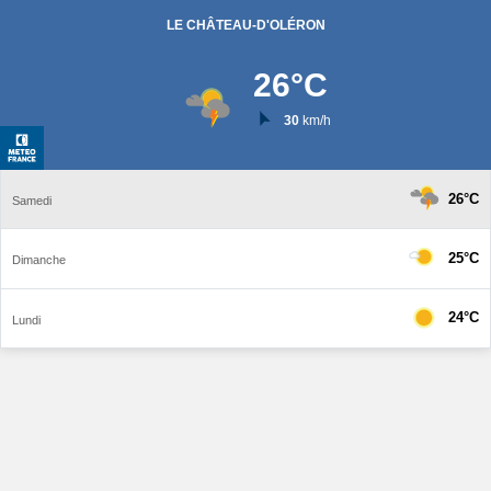
LE CHÂTEAU-D'OLÉRON
26
°C
30
km/h
26°C
Samedi
25°C
Dimanche
24°C
Lundi