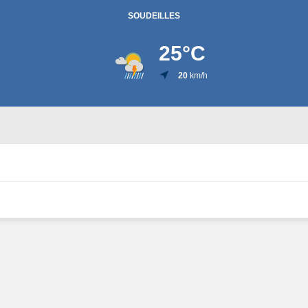
SOUDEILLES
25
°C
20
km/h