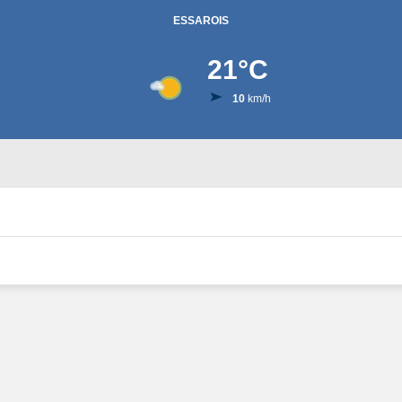
ESSAROIS
21
°C
10
km/h