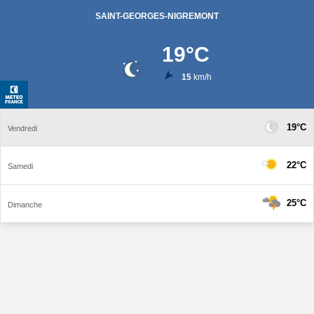
SAINT-GEORGES-NIGREMONT
19
°C
15
km/h
19°C
Vendredi
22°C
Samedi
25°C
Dimanche