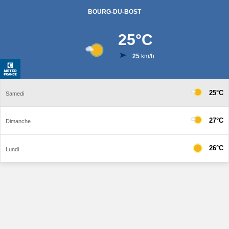
BOURG-DU-BOST
25
°C
25
km/h
25°C
Samedi
27°C
Dimanche
26°C
Lundi