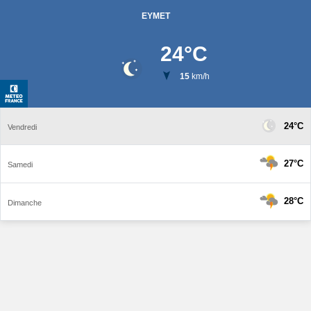
EYMET
24
°C
15
km/h
24°C
Vendredi
27°C
Samedi
28°C
Dimanche