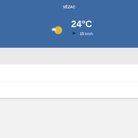
VÉZAC
24
°C
15
km/h