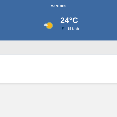
MANTHES
24
°C
15
km/h