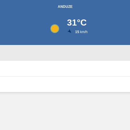
ANDUZE
31
°C
15
km/h