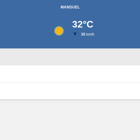
MANDUEL
32
°C
30
km/h