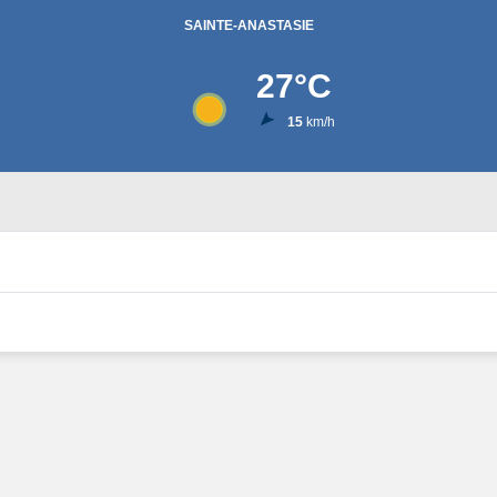
SAINTE-ANASTASIE
27
°C
15
km/h