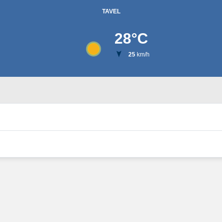
TAVEL
28
°C
25
km/h