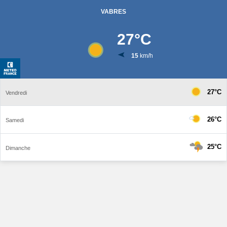
VABRES
27
°C
15
km/h
27°C
Vendredi
26°C
Samedi
25°C
Dimanche