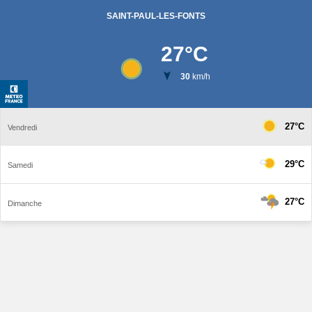
SAINT-PAUL-LES-FONTS
27
°C
30
km/h
27°C
Vendredi
29°C
Samedi
27°C
Dimanche