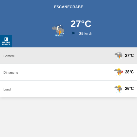
ESCANECRABE
27
°C
25
km/h
27°C
Samedi
28°C
Dimanche
26°C
Lundi