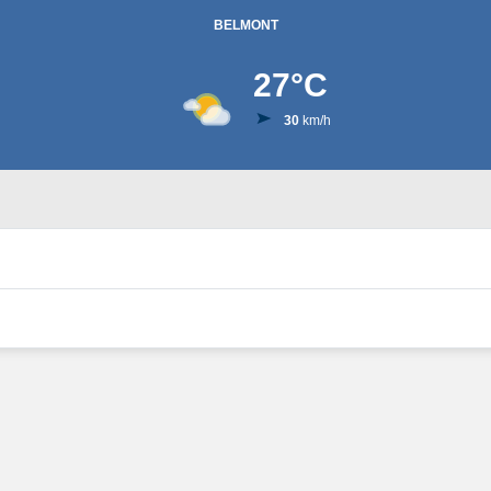
BELMONT
27
°C
30
km/h