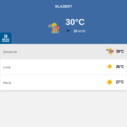
BLAZIERT
30
°C
30
km/h
30°C
Dimanche
26°C
Lundi
27°C
Mardi