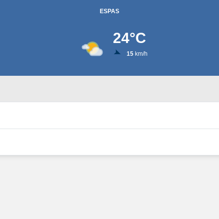
ESPAS
24
°C
15
km/h