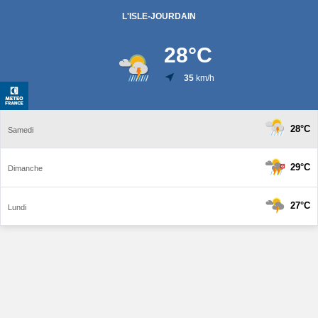
L'ISLE-JOURDAIN
28
°C
35
km/h
28°C
Samedi
29°C
Dimanche
27°C
Lundi