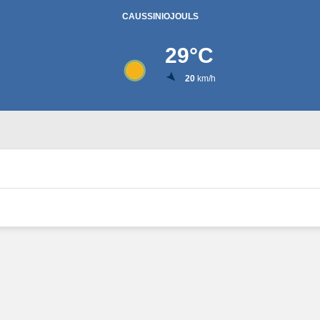
CAUSSINIOJOULS
29
°C
20
km/h