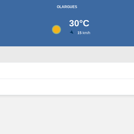
OLARGUES
30
°C
15
km/h