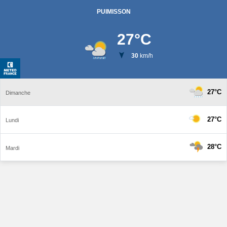
PUIMISSON
27
°C
30
km/h
27°C
Dimanche
27°C
Lundi
28°C
Mardi