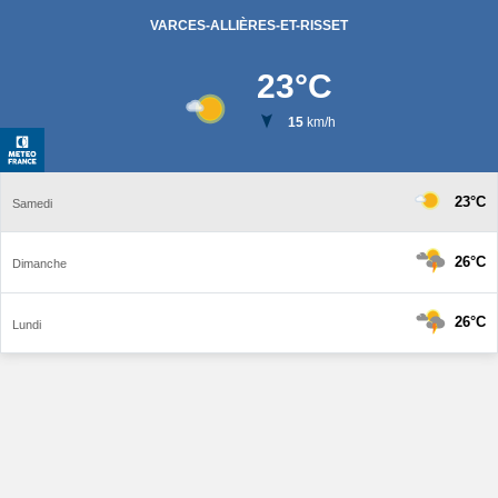
VARCES-ALLIÈRES-ET-RISSET
23
°C
15
km/h
23°C
Samedi
26°C
Dimanche
26°C
Lundi