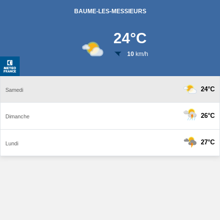
BAUME-LES-MESSIEURS
24
°C
10
km/h
24°C
Samedi
26°C
Dimanche
27°C
Lundi